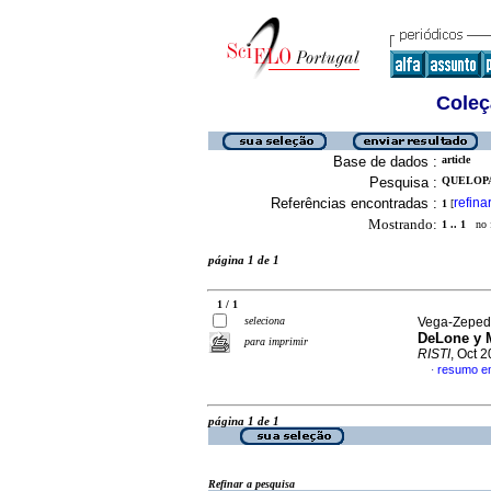
Coleç
Base de dados :
article
Pesquisa :
QUELOPA
Referências encontradas :
refina
1
[
Mostrando:
1 .. 1
no f
página 1 de 1
1 / 1
seleciona
Vega-Zepeda
DeLone y M
para imprimir
RISTI
, Oct 
resumo e
·
página 1 de 1
Refinar a pesquisa