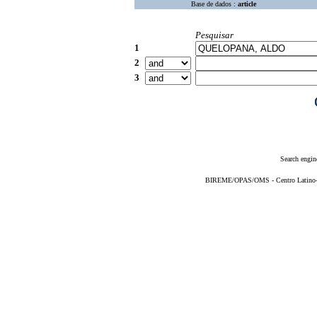
Base de dados :
article
Pesquisar
1
2
3
Search engin
BIREME/OPAS/OMS - Centro Latino-Am