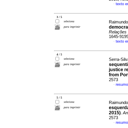
texto 
·
3 / 5
seleciona
Raimundo,
democra
para imprimir
Relações 
1645-919
texto 
·
4 / 5
seleciona
Serra-Silv
sequenti
para imprimir
justice 
from Por
2573
resumo
·
5 / 5
seleciona
Raimundo,
esquerda
para imprimir
2015)
.
An
2573
resumo
·