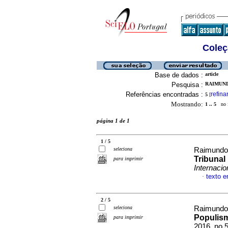
Coleç
Base de dados :
article
Pesquisa :
RAIMUNDO
Referências encontradas :
refina
5
[
Mostrando:
1 .. 5
no f
página 1 de 1
1 / 5
seleciona
Raimundo,
Tribunal
para imprimir
Internacio
texto 
·
2 / 5
seleciona
Raimundo,
Populis
para imprimir
2016, no.