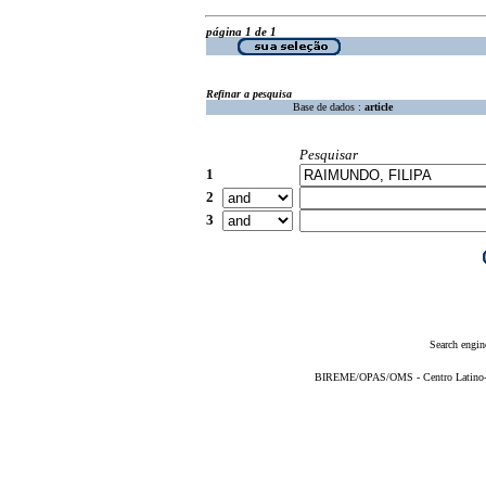
página 1 de 1
Refinar a pesquisa
Base de dados :
article
Pesquisar
1
2
3
Search engin
BIREME/OPAS/OMS - Centro Latino-Am