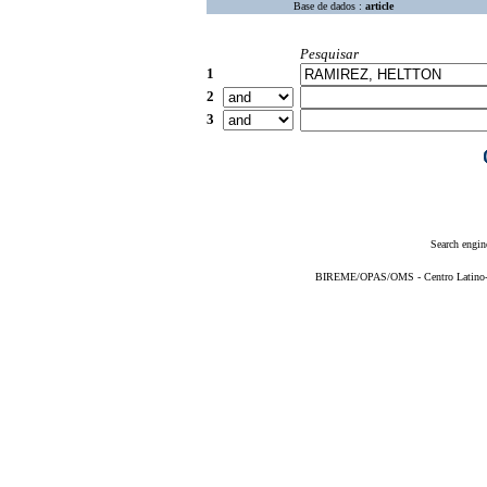
Base de dados :
article
Pesquisar
1
2
3
Search engin
BIREME/OPAS/OMS - Centro Latino-Am