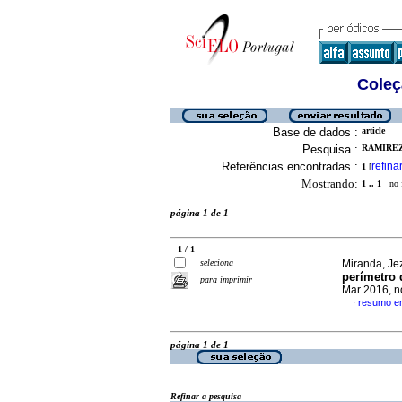
Coleç
Base de dados :
article
Pesquisa :
RAMIREZ
Referências encontradas :
refina
1
[
Mostrando:
1 .. 1
no f
página 1 de 1
1 / 1
seleciona
Miranda, Je
perímetro 
para imprimir
Mar 2016, n
resumo e
·
página 1 de 1
Refinar a pesquisa