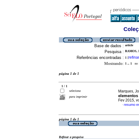
Coleç
Base de dados :
article
Pesquisa :
RAMOS, 
Referências encontradas :
refina
1
[
Mostrando:
1 .. 1
no f
página 1 de 1
1 / 1
seleciona
Marques, Jo
elementos
para imprimir
Fev 2015, v
resumo e
·
página 1 de 1
Refinar a pesquisa