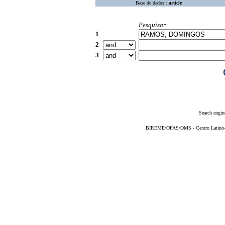
Base de dados :
article
Pesquisar
1
2
3
Search engin
BIREME/OPAS/OMS - Centro Latino-Am