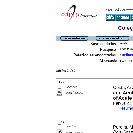
Coleç
Base de dados :
article
Pesquisa :
RAPOSO, 
Referências encontradas :
refina
4
[
Mostrando:
1 .. 4
no f
página 1 de 1
1 / 4
seleciona
Costa, An
and Acut
para imprimir
of Acute
Feb 2021,
resumo
·
2 / 4
seleciona
Pereira, M
Port Gastr
para imprimir