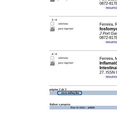
0872-817
resumo
·
3 / 4
seleciona
Ferreira, 
fosfomy
para imprimir
J Port Gas
0872-817
resumo
·
4 / 4
seleciona
Ferreira, 
Inflamat
para imprimir
Intestina
27. ISSN 
resumo
·
página 1 de 1
Refinar a pesquisa
Base de dados :
article