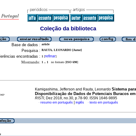
Coleção da biblioteca
Base de dados :
article
Pesquisa :
RAUTA, LEONARDO [Autor]
erências encontradas :
refinar
1
[
]
Mostrando:
1 .. 1
no formato [
ISO 690
]
Sistema para
Kamigashima, Jefferson and Rauta, Leonardo
Disponibilização de Dados de Potenciais Buracos e
imir
RISTI
, Dez 2018, no.30, p.78-90. ISSN 1646-9895
|
resumo em português
inglês
texto em português
·
·
a