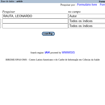
Base de dados :
article
Formu
Formulário livre
For
Pesquisar por :
Pesquisar
no campo
iAH
WWWISIS
Search engine:
powered by
BIREME/OPAS/OMS - Centro Latino-Americano e do Caribe de Informação em Ciências da Saúde