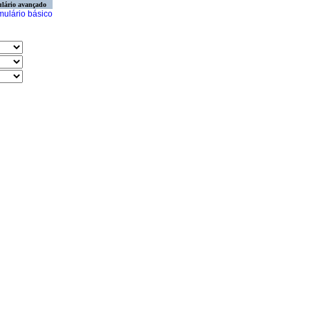
lário avançado
mulário básico