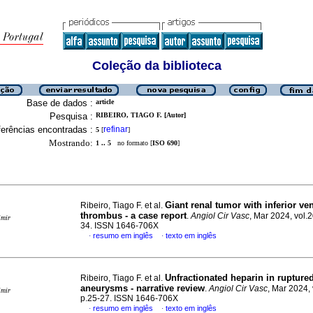
Coleção da biblioteca
Base de dados :
article
Pesquisa :
RIBEIRO, TIAGO F. [Autor]
erências encontradas :
refinar
5
[
]
Mostrando:
1 .. 5
no formato [
ISO 690
]
Giant renal tumor with inferior ve
Ribeiro, Tiago F. et al.
thrombus - a case report
.
Angiol Cir Vasc
, Mar 2024, vol.2
imir
34. ISSN 1646-706X
resumo em inglês
texto em inglês
·
·
Unfractionated heparin in ruptured
Ribeiro, Tiago F. et al.
aneurysms - narrative review
.
Angiol Cir Vasc
, Mar 2024, 
imir
p.25-27. ISSN 1646-706X
resumo em inglês
texto em inglês
·
·