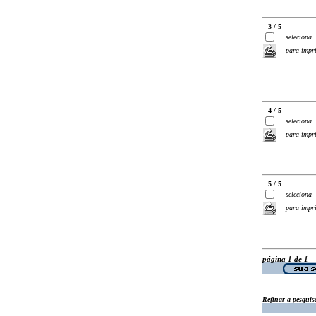
3 / 5
seleciona
para impr
4 / 5
seleciona
para impr
5 / 5
seleciona
para impr
página 1 de 1
Refinar a pesquis