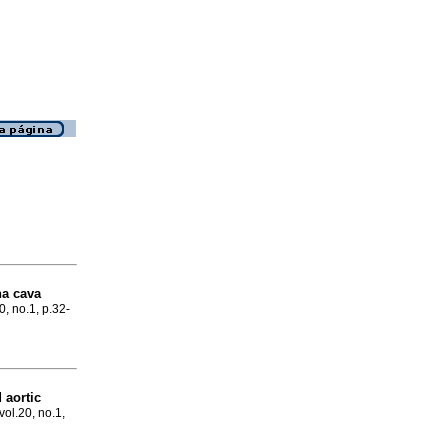
na cava
0, no.1, p.32-
 aortic
vol.20, no.1,