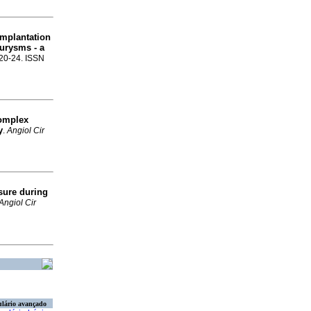
implantation
urysms - a
.20-24. ISSN
complex
y
.
Angiol Cir
osure during
Angiol Cir
lário avançado