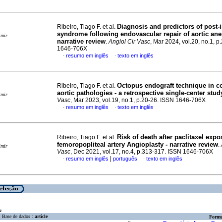
Diagnosis and predictors of post-
Ribeiro, Tiago F. et al.
syndrome following endovascular repair of aortic ane
imir
narrative review
.
Angiol Cir Vasc
, Mar 2024, vol.20, no.1, p
1646-706X
resumo em inglês
texto em inglês
·
·
Octopus endograft technique in 
Ribeiro, Tiago F. et al.
aortic pathologies - a retrospective single-center stud
imir
Vasc
, Mar 2023, vol.19, no.1, p.20-26. ISSN 1646-706X
resumo em inglês
texto em inglês
·
·
Risk of death after paclitaxel exp
Ribeiro, Tiago F. et al.
femoropopliteal artery Angioplasty - narrative review
.
imir
Vasc
, Dec 2021, vol.17, no.4, p.313-317. ISSN 1646-706X
|
resumo em inglês
português
texto em inglês
·
·
a
Base de dados :
article
Formu