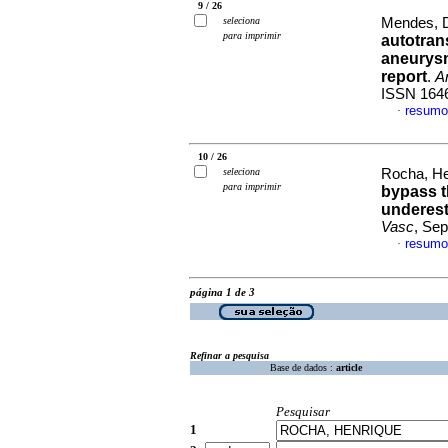
9 / 26
seleciona
Mendes, D
para imprimir
autotrans
aneurysm
report
.
A
ISSN 164
resumo
·
10 / 26
seleciona
Rocha, He
para imprimir
bypass t
underest
Vasc
, Sep
resumo
·
página 1 de 3
Refinar a pesquisa
Base de dados :
article
Pesquisar
1