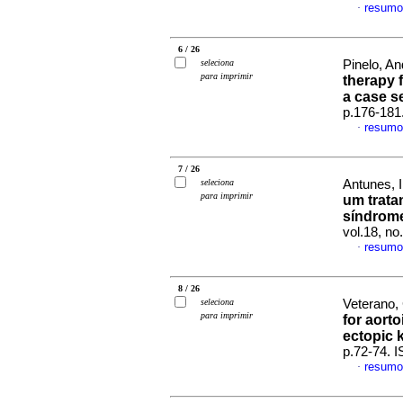
resumo
·
6 / 26
seleciona
Pinelo, An
para imprimir
therapy 
a case s
p.176-181
resumo
·
7 / 26
seleciona
Antunes, I
para imprimir
um trata
síndrom
vol.18, n
resumo
·
8 / 26
seleciona
Veterano, 
para imprimir
for aort
ectopic 
p.72-74. 
resumo
·