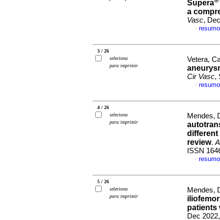
®
Supera
a compre
Vasc
, Dec
resumo
·
3 / 26
seleciona
Vetera, Ca
para imprimir
aneurysm
Cir Vasc
,
resumo
·
4 / 26
seleciona
Mendes, Da
para imprimir
autotran
differen
review
.
A
ISSN 164
resumo
·
5 / 26
seleciona
Mendes, D
para imprimir
iliofemo
patients
Dec 2022,