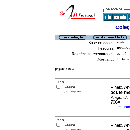
Coleç
Base de dados :
article
Pesquisa :
ROCHA, 
Referências encontradas :
refin
26
[
Mostrando:
1 .. 10
no 
página 1 de 3
1 / 26
seleciona
Pinelo, An
para imprimir
acute mes
Angiol Cir
706X
resumo
·
2 / 26
seleciona
Pinelo, An
para imprimir