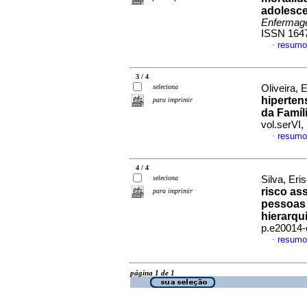
adolesce
Enfermag
ISSN 164
resumo
·
3 / 4
seleciona
Oliveira, E
hiperten
para imprimir
da Famíli
vol.serVI
resumo
·
4 / 4
seleciona
Silva, Eri
risco as
para imprimir
pessoas 
hierarqu
p.e20014-
resumo
·
página 1 de 1