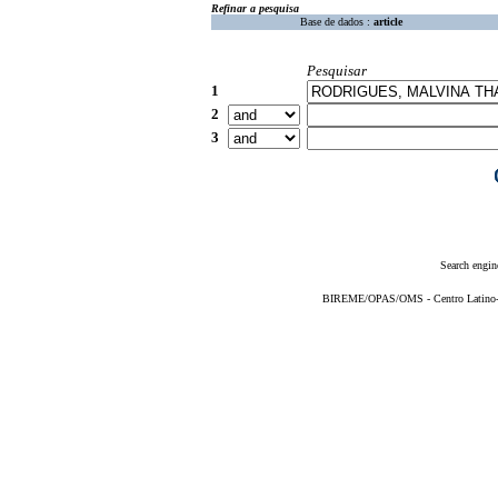
Refinar a pesquisa
Base de dados :
article
Pesquisar
1
2
3
Search engin
BIREME/OPAS/OMS - Centro Latino-Am