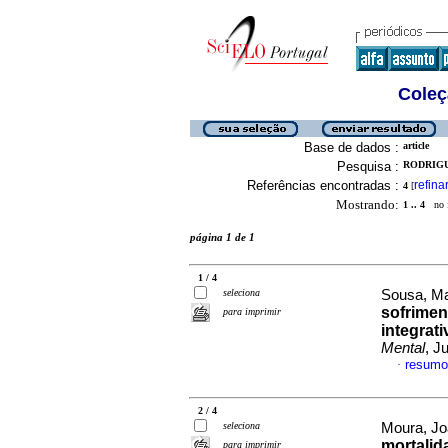
Coleç
Base de dados :
article
Pesquisa :
RODRIGU
Referências encontradas :
refina
4
[
Mostrando:
1 .. 4
no f
página 1 de 1
1 / 4
seleciona
Sousa, Ma
sofrimen
para imprimir
integrati
Mental
, J
resumo
·
2 / 4
seleciona
Moura, Joa
mortalid
para imprimir