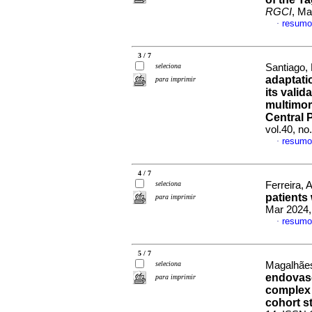
RGCI
, Ma
resumo
·
3 / 7
seleciona
Santiago,
adaptati
para imprimir
its vali
multimor
Central 
vol.40, n
resumo
·
4 / 7
seleciona
Ferreira, 
patients
para imprimir
Mar 2024,
resumo
·
5 / 7
seleciona
Magalhães,
endovasc
para imprimir
complex 
cohort s