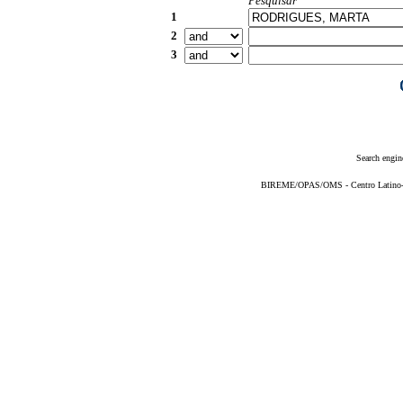
Pesquisar
1
2
3
Search engin
BIREME/OPAS/OMS - Centro Latino-Am