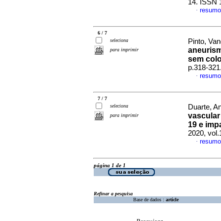
14. ISSN 
resumo
·
6 / 7
seleciona
Pinto, Van
aneurism
para imprimir
sem colo
p.318-321
resumo
·
7 / 7
seleciona
Duarte, An
vascula
para imprimir
19 e imp
2020, vol
resumo
·
página 1 de 1
Refinar a pesquisa
Base de dados :
article