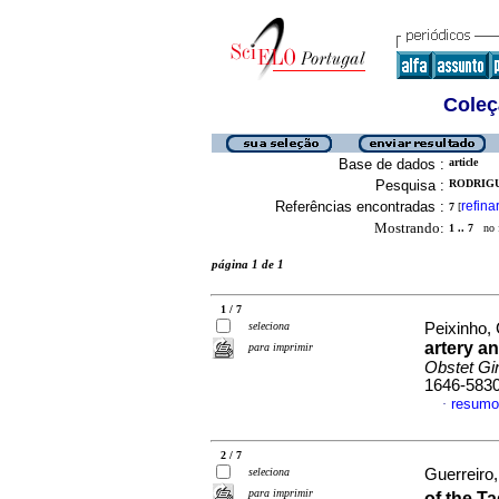
Coleç
Base de dados :
article
Pesquisa :
RODRIGU
Referências encontradas :
refina
7
[
Mostrando:
1 .. 7
no f
página 1 de 1
1 / 7
seleciona
Peixinho, 
artery a
para imprimir
Obstet Gi
1646-583
resumo
·
2 / 7
seleciona
Guerreiro,
para imprimir
of the Ta