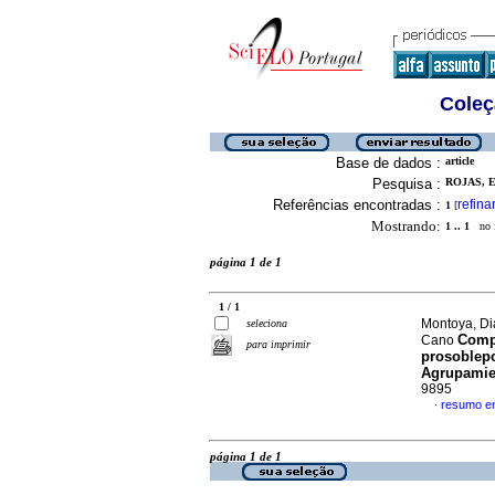
Coleç
Base de dados :
article
Pesquisa :
ROJAS, 
Referências encontradas :
refina
1
[
Mostrando:
1 .. 1
no f
página 1 de 1
1 / 1
Montoya, Di
seleciona
Comp
Cano
para imprimir
prosoblep
Agrupamie
9895
resumo e
·
página 1 de 1