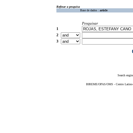
Refinar a pesquisa
Base de dados :
article
Pesquisar
1
2
3
Search engin
BIREME/OPAS/OMS - Centro Latino-Am