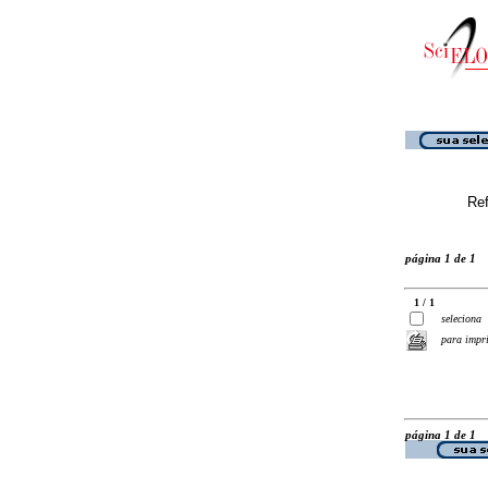
Ref
página 1 de 1
1 / 1
seleciona
para impr
página 1 de 1