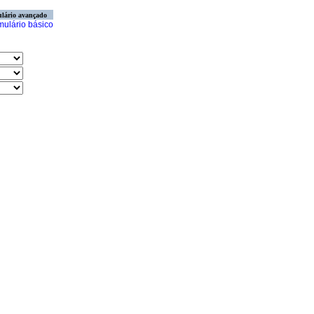
lário avançado
mulário básico