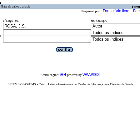
a
Base de dados :
article
Formu
Formulário livre
For
Pesquisar por :
Pesquisar
no campo
iAH
WWWISIS
Search engine:
powered by
BIREME/OPAS/OMS - Centro Latino-Americano e do Caribe de Informação em Ciências da Saúde