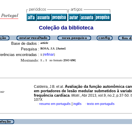
Coleção da biblioteca
Base de dados :
article
Pesquisa :
ROSA, J.S. [Autor]
erências encontradas :
refinar
1
[
]
Mostrando:
1 .. 1
no formato [
ISO 690
]
Avaliação da função autonômica car
Caldeira, J.B. et al.
em portadores de lesão medular submetidos à variab
imir
frequência cardíaca
.
Motri.
, Abr 2013, vol.9, no.2, p.37-50.
107X
|
resumo em português
inglês
texto em português
·
·