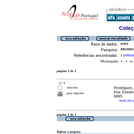
Coleç
Base de dados :
article
Pesquisa :
RRODRIG
Referências encontradas :
refina
1
[
Mostrando:
1 .. 1
no f
página 1 de 1
1 / 1
seleciona
Rrodrigues,
Eva. Estudo
para imprimir
6885
texto em 
·
página 1 de 1
Refinar a pesquisa