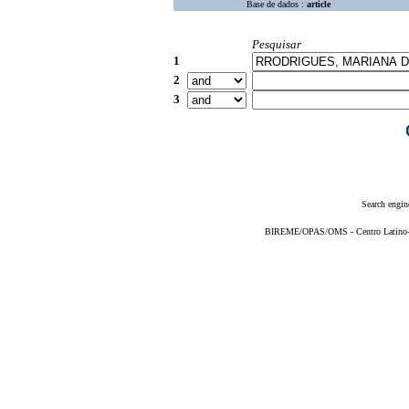
Base de dados :
article
Pesquisar
1
2
3
Search engin
BIREME/OPAS/OMS - Centro Latino-Am