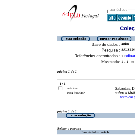
Coleç
Base de dados :
article
Pesquisa :
SALZEDAS
Referências encontradas :
refina
1
[
Mostrando:
1 .. 1
no f
página 1 de 1
1 / 1
seleciona
Salzedas, D
sobre a Mul
para imprimir
texto em 
·
página 1 de 1
Refinar a pesquisa
Base de dados :
article