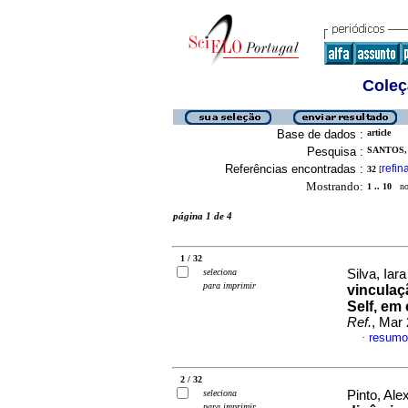
Coleç
Base de dados :
article
Pesquisa :
SANTOS, 
Referências encontradas :
refin
32
[
Mostrando:
1 .. 10
no 
página 1 de 4
1 / 32
seleciona
Silva, Iar
para imprimir
vinculaç
Self, em
Ref.
, Mar 
resumo
·
2 / 32
seleciona
Pinto, Ale
para imprimir