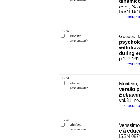
dinâmic
Psic., Sa
ISSN 164
resumo
·
3 / 32
seleciona
Guedes, M
para imprimir
psycholo
withdraw
during e
p.147-161
resumo
·
4 / 32
seleciona
Monteiro, 
para imprimir
versão p
Behaviou
vol.31, n
resumo
·
5 / 32
seleciona
Veríssimo
para imprimir
e à educ
ISSN 087