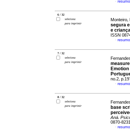
resumo
·
6 / 32
seleciona
Monteiro, 
para imprimir
segura e
e criança
ISSN 087
resumo
·
7 / 32
seleciona
Fernandes,
para imprimir
measurem
Emotion 
Portugu
no.2, p.1
resumo
·
8 / 32
seleciona
Fernandes,
para imprimir
base scr
perceive
Aná. Psic
0870-823
resumo
·