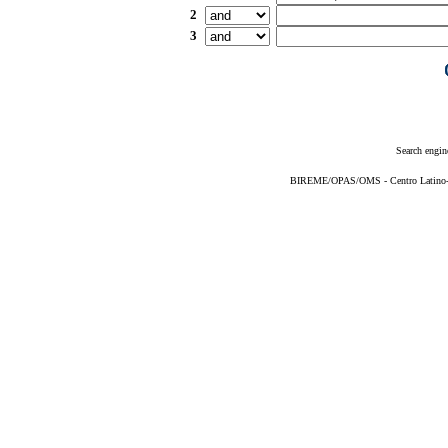
2
3
Search engin
BIREME/OPAS/OMS - Centro Latino-Am