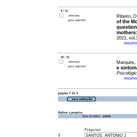
9 / 32
seleciona
Ribeiro, Ol
para imprimir
of the M
question
mothers:
2021, vol
resumo
·
10 / 32
seleciona
Marques, 
para imprimir
e sintom
Psicológi
resumo
·
página 1 de 4
Refinar a pesquisa
Base de dados :
article
Pesquisar
1