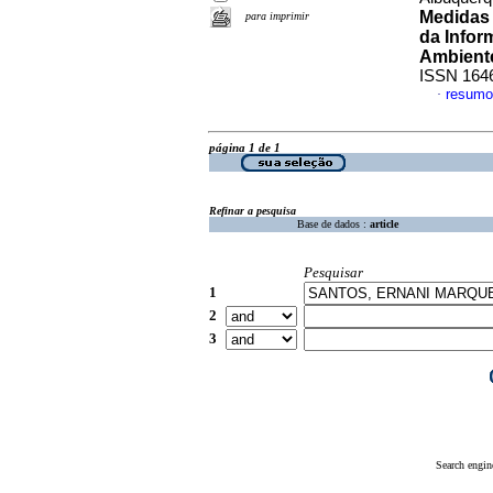
Medidas 
para imprimir
da Infor
Ambiente
ISSN 164
resumo
·
página 1 de 1
Refinar a pesquisa
Base de dados :
article
Pesquisar
1
2
3
Search engin