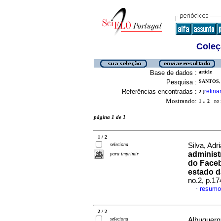
Coleç
Base de dados :
article
Pesquisa :
SANTOS,
Referências encontradas :
refina
2
[
Mostrando:
1 .. 2
no f
página 1 de 1
1 / 2
seleciona
Silva, Adr
administ
para imprimir
do Face
estado d
no.2, p.1
resumo
·
2 / 2
seleciona
Albuquerqu