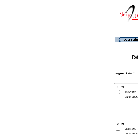
Ref
página 1 de 3
1 / 28
seleciona
para impr
2 / 28
seleciona
para impr