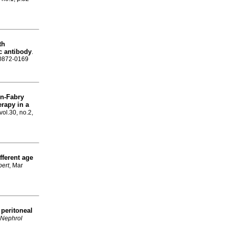
th
c antibody
.
N 0872-0169
n-Fabry
rapy in a
vol.30, no.2,
fferent age
pert
, Mar
 peritoneal
 Nephrol