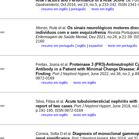
Risk Factors and Performance of a Risk Score
.
GE Port
Gastroenterol
, Oct 2016, vol.23, no.5, p.233-242. ISSN 2341
|
resumo em inglês
português
texto em inglês
·
·
Os sinais neurológicos motores disc
Afonso, Rute et al.
indivíduos com e sem esquizofrenia
imir
.
Revista Portugues
Enfermagem de Saúde Mental
, Dez 2021, no.26, p.21-39. I
2160
|
|
resumo em português
inglês
espanhol
texto em português
·
·
Proteinase 3 (PR3)-Antineutrophil C
Freitas, Joana et al.
Antibody in a Patient with Minimal Change Disease: 
imir
Finding
.
Port J Nephrol Hypert
, June 2022, vol.36, no.2, p.8
0872-0169
resumo em inglês
texto em inglês
·
·
Acute tubulointersticial nephritis with 
Silva, Filipa et al.
report of two cases
imir
.
Port J Nephrol Hypert
, June 2018, vol.
p.191-195. ISSN 0872-0169
resumo em inglês
texto em inglês
·
·
Diagnosis of monoclonal gammop
Correia, Sofia O et al.
renal significance
imir
.
Port J Nephrol Hypert
, Mar 2018, vol.32,