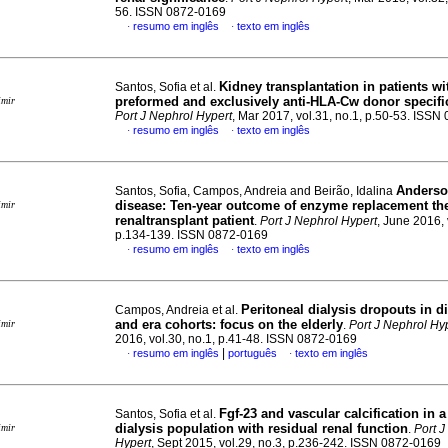
56. ISSN 0872-0169
resumo em inglês
texto em inglês
·
·
Kidney transplantation in patients wi
Santos, Sofia et al.
preformed and exclusively anti-HLA-Cw donor specifi
imir
Port J Nephrol Hypert
, Mar 2017, vol.31, no.1, p.50-53. ISS
resumo em inglês
texto em inglês
·
·
Anderso
Santos, Sofia, Campos, Andreia and Beirão, Idalina
disease
:
Ten-year outcome of enzyme replacement the
imir
renaltransplant patient
.
Port J Nephrol Hypert
, June 2016, 
p.134-139. ISSN 0872-0169
resumo em inglês
texto em inglês
·
·
Peritoneal dialysis dropouts in di
Campos, Andreia et al.
and era cohorts
:
focus on the elderly
imir
.
Port J Nephrol Hy
2016, vol.30, no.1, p.41-48. ISSN 0872-0169
|
resumo em inglês
português
texto em inglês
·
·
Fgf-23 and vascular calcification in a
Santos, Sofia et al.
dialysis population with residual renal function
imir
.
Port J
Hypert
, Sept 2015, vol.29, no.3, p.236-242. ISSN 0872-0169