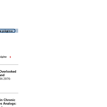
 página
 Overlooked
and
SSN 2976-
in Chronic
des Analogs
: