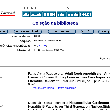
Coleção da biblioteca
Base de dados :
article
Pesquisa :
SANTOS, SOFIA [Autor]
erências encontradas :
refinar
28
[
]
Mostrando:
1 .. 10
no formato [
ISO 690
]
ir para
Adult Nephronophthisis - An
Faria, Vitória Paes de et al.
Cause of Chronic Kidney Disease: Two Case Reports 
imir
Literature Review
.
PKJ
, Mar 2026, vol.40, no.1, p.52-57. I
0526
resumo em inglês
texto em inglês
·
·
Hepatocellular Carcinoma 
Magalhães-Costa, Pedro et al.
Hepatitis B Patients on Third Generation Nucleos(t)i
imir