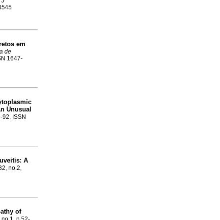
 J
-4545
retos em
a de
SSN 1647-
ytoplasmic
An Unusual
9-92. ISSN
uveitis
:
A
32, no.2,
athy of
 no.1, p.52-