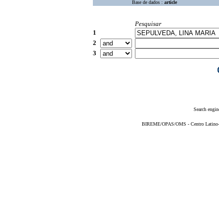
Base de dados :
article
Pesquisar
1
2
3
Search engin
BIREME/OPAS/OMS - Centro Latino-Am