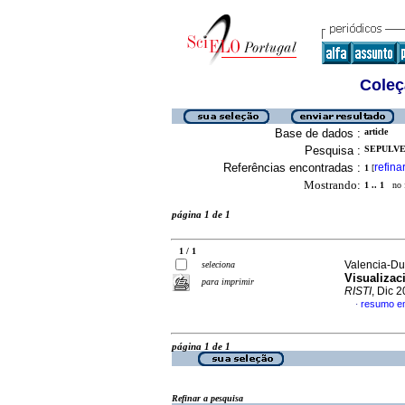
Coleç
Base de dados :
article
Pesquisa :
SEPULVED
Referências encontradas :
refina
1
[
Mostrando:
1 .. 1
no f
página 1 de 1
1 / 1
Valencia-Du
seleciona
Visualizac
para imprimir
RISTI
, Dic 
resumo e
·
página 1 de 1
Refinar a pesquisa