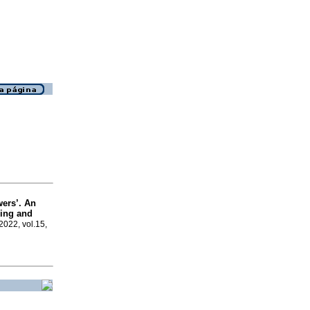
wers’. An
king and
2022, vol.15,