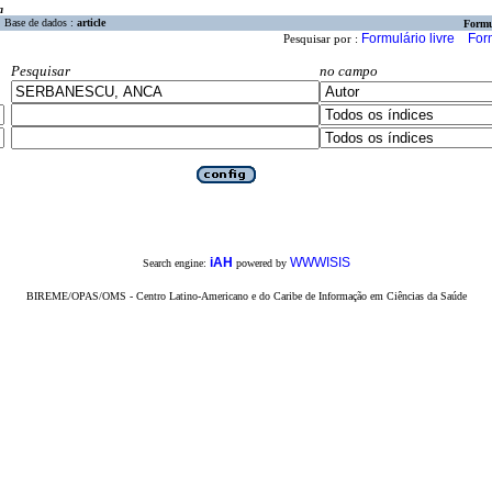
a
Base de dados :
article
Formu
Formulário livre
For
Pesquisar por :
Pesquisar
no campo
iAH
WWWISIS
Search engine:
powered by
BIREME/OPAS/OMS - Centro Latino-Americano e do Caribe de Informação em Ciências da Saúde