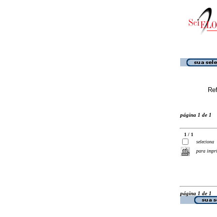
Ref
página 1 de 1
1 / 1
seleciona
para impr
página 1 de 1