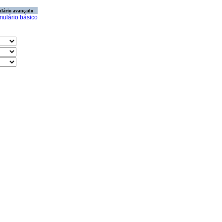
lário avançado
mulário básico