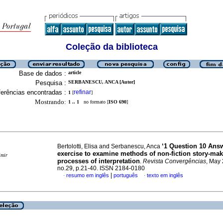
Coleção da biblioteca
Base de dados :
article
Pesquisa :
SERBANESCU, ANCA [Autor]
erências encontradas :
refinar
1
[
]
Mostrando:
1 .. 1
no formato [
ISO 690
]
‘1 Question 10 Ans
Bertolotti, Elisa and Serbanescu, Anca
exercise to examine methods of non-fiction story-ma
imir
processes of interpretation
.
Revista Convergências
, May 
no.29, p.21-40. ISSN 2184-0180
|
resumo em inglês
português
texto em inglês
·
·