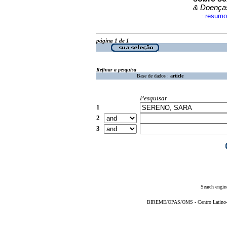
& Doença
resumo
·
página 1 de 1
Refinar a pesquisa
Base de dados :
article
Pesquisar
1
2
3
Search engin
BIREME/OPAS/OMS - Centro Latino-Am