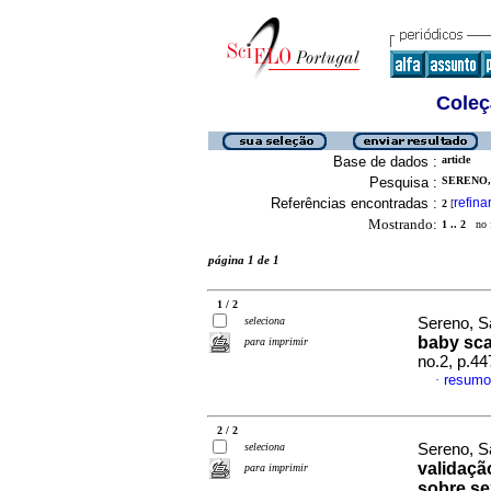
Coleç
Base de dados :
article
Pesquisa :
SERENO, 
Referências encontradas :
refina
2
[
Mostrando:
1 .. 2
no f
página 1 de 1
1 / 2
seleciona
Sereno, Sa
baby sca
para imprimir
no.2, p.4
resumo
·
2 / 2
seleciona
Sereno, S
validaçã
para imprimir
sobre se