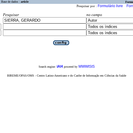
Base de dados :
article
Formu
Formulário livre
For
Pesquisar por :
Pesquisar
no campo
iAH
WWWISIS
Search engine:
powered by
BIREME/OPAS/OMS - Centro Latino-Americano e do Caribe de Informação em Ciências da Saúde