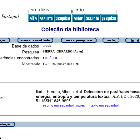
Coleção da biblioteca
Base de dados :
article
Pesquisa :
SIERRA, GERARDO [Autor]
erências encontradas :
refinar
1
[
]
Mostrando:
1 .. 1
no formato [
ISO 690
]
Detección de paráfrasis basa
Iturbe-Herrera, Alberto et al.
energía, entropía y temperatura textual
.
RISTI
, Dic 2020,
imir
51. ISSN 1646-9895
|
resumo em espanhol
inglês
texto em espanhol
·
·
a