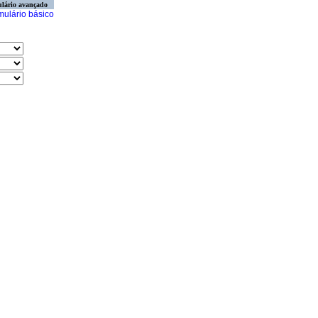
lário avançado
mulário básico