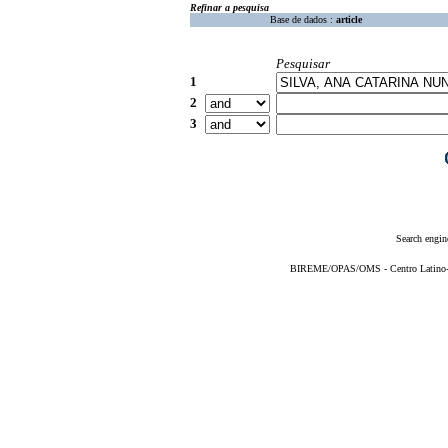
Refinar a pesquisa
Base de dados :
article
Pesquisar
1
2
3
Search engin
BIREME/OPAS/OMS - Centro Latino-Am