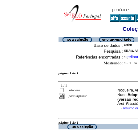
Coleç
Base de dados :
article
Pesquisa :
SILVA, A
Referências encontradas :
refina
1
[
Mostrando:
1 .. 1
no f
página 1 de 1
1 / 1
Nogueira, A
seleciona
Adapt
Nuno
para imprimir
(versão re
Aná. Psicol
resumo e
·
página 1 de 1