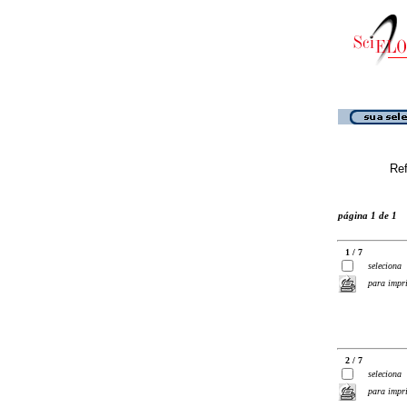
Ref
página 1 de 1
1 / 7
seleciona
para impr
2 / 7
seleciona
para impr