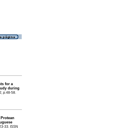
ts for a
tudy during
2, p.48-58.
Protean
a
tuguese
.23-33. ISSN