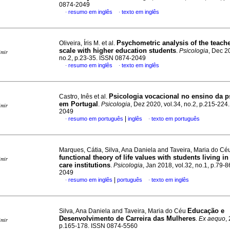
0874-2049
resumo em inglês
texto em inglês
·
·
Psychometric analysis of the teach
Oliveira, Íris M. et al.
scale with higher education students
.
Psicologia
, Dec 2
imir
no.2, p.23-35. ISSN 0874-2049
resumo em inglês
texto em inglês
·
·
Psicologia vocacional no ensino da p
Castro, Inês et al.
em Portugal
.
Psicologia
, Dez 2020, vol.34, no.2, p.215-224
imir
2049
|
resumo em português
inglês
texto em português
·
·
Marques, Cátia, Silva, Ana Daniela and Taveira, Maria do C
functional theory of life values with students living in
imir
care institutions
.
Psicologia
, Jan 2018, vol.32, no.1, p.79-
2049
|
resumo em inglês
português
texto em inglês
·
·
Educação e
Silva, Ana Daniela and Taveira, Maria do Céu
Desenvolvimento de Carreira das Mulheres
.
Ex aequo
,
imir
p.165-178. ISSN 0874-5560