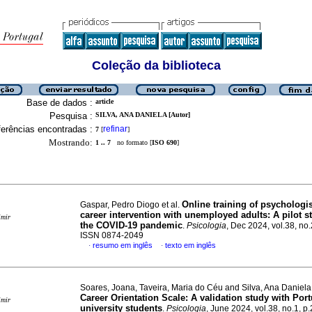
Coleção da biblioteca
Base de dados :
article
Pesquisa :
SILVA, ANA DANIELA [Autor]
erências encontradas :
refinar
7
[
]
Mostrando:
1 .. 7
no formato [
ISO 690
]
Online training of psychologis
Gaspar, Pedro Diogo et al.
career intervention with unemployed adults: A pilot s
imir
the COVID-19 pandemic
.
Psicologia
, Dec 2024, vol.38, no.
ISSN 0874-2049
resumo em inglês
texto em inglês
·
·
Soares, Joana, Taveira, Maria do Céu and Silva, Ana Daniel
Career Orientation Scale: A validation study with Por
imir
university students
.
Psicologia
, June 2024, vol.38, no.1, p