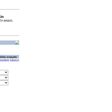
 às
Ex aequo
,
lário avançado
mulário básico