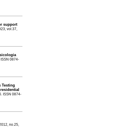
er support
023, vol.37,
sicologia
. ISSN 0874-
Testing
éu
 residential
86. ISSN 0874-
 2012, no.25,