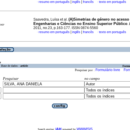
|
|
resumo em português
inglês
francês
texto em português
·
·
(A)Simetrias de género no acesso
Saavedra, Luísa et al.
Engenharias e Ciências no Ensino Superior Público
.
imir
2011, no.23, p.163-177. ISSN 0874-5560
|
|
resumo em português
inglês
francês
texto em português
·
·
a
Base de dados :
article
Formu
Formulário livre
For
Pesquisar por :
Pesquisar
no campo
iAH
WWWISIS
Search engine:
powered by