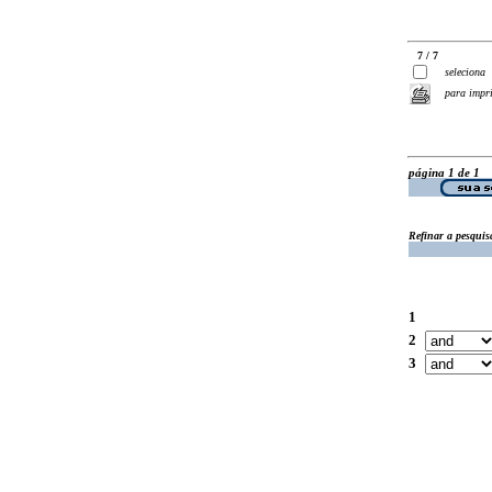
7 / 7
seleciona
para impr
página 1 de 1
Refinar a pesquis
1
2
3