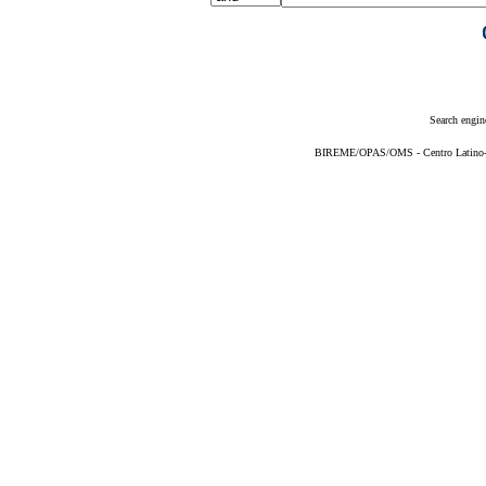
Search engin
BIREME/OPAS/OMS - Centro Latino-Am