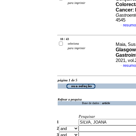
para imprimir
Colorecta
Cancer: 
Gastroent
4545
resumo
·
10 / 43
seleciona
Maia, Sus
para imprimir
Glasgow-
Gastroin
2021, vol
resumo
·
página 1 de 5
Refinar a pesquisa
Base de dados :
article
Pesquisar
1
2
3