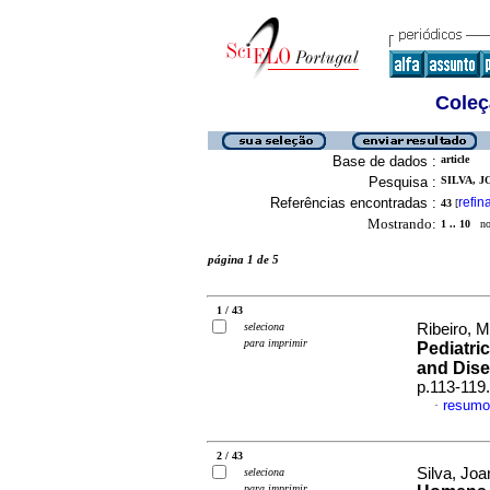
Coleç
Base de dados :
article
Pesquisa :
SILVA, J
Referências encontradas :
refin
43
[
Mostrando:
1 .. 10
no 
página 1 de 5
1 / 43
seleciona
Ribeiro, M
para imprimir
Pediatric
and Dise
p.113-119
resumo
·
2 / 43
Silva, Jo
seleciona
para imprimir