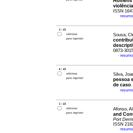
Homens v
violência
ISSN 164
resumo
·
3 / 43
seleciona
Sousa, Cl
para imprimir
contribut
descript
0873-301
resumo
·
4 / 43
seleciona
Silva, Joa
para imprimir
pessoa s
de caso
resumo
·
5 / 43
seleciona
Afonso, Al
para imprimir
and Cont
Port Derm
ISSN 218
resumo
·