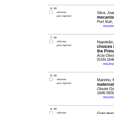
6 / 43
seleciona
Silva, Joa
para imprimir
mecanism
Port Nutr
,
resumo
·
7 / 43
seleciona
Napoleão,
para imprimir
choices 
the Prim
Acta Obst
ISSN 164
resumo
·
8 / 43
seleciona
Marinho, M
para imprimir
maternal
Obstet Gi
1646-583
resumo
·
9 / 43
seleciona
Gonçalves