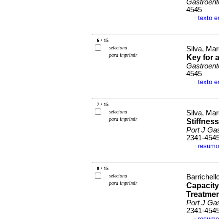
Gastroent
4545
texto e
·
6 / 15
seleciona
Silva, Mar
para imprimir
Key for 
Gastroent
4545
texto e
·
7 / 15
seleciona
Silva, Mar
para imprimir
Stiffnes
Port J Gas
2341-454
resumo
·
8 / 15
seleciona
Barrichello
para imprimir
Capacity
Treatmen
Port J Gas
2341-454
resumo