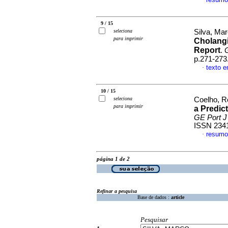
·
9 / 15
seleciona
Silva, Mar
para imprimir
Cholangi
Report
.
G
p.271-273
texto e
·
10 / 15
seleciona
Coelho, R
para imprimir
a Predic
GE Port J
ISSN 234
resumo
·
página 1 de 2
Refinar a pesquisa
Base de dados :
article
Pesquisar