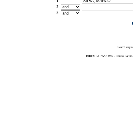
1
2
3
Search engin
BIREME/OPAS/OMS - Centro Latino-Am