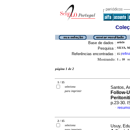
Coleç
Base de dados :
article
Pesquisa :
SILVA, M
Referências encontradas :
refin
15
[
Mostrando:
1 .. 10
no 
página 1 de 2
1 / 15
seleciona
Santos, An
para imprimir
Follow-U
Peritonit
p.23-30. 
resumo
·
2 / 15
seleciona
Usuy, Edu
para imprimir