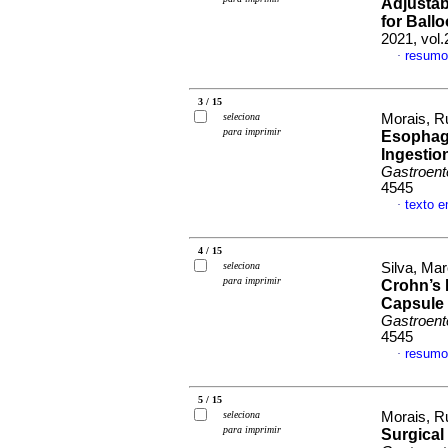
Adjustab
for Ball
2021, vol.
resumo
·
3 / 15
seleciona
Morais, Ru
para imprimir
Esophage
Ingestio
Gastroent
4545
texto e
·
4 / 15
seleciona
Silva, Mar
para imprimir
Crohn’s 
Capsule
Gastroent
4545
resumo
·
5 / 15
seleciona
Morais, Ru
para imprimir
Surgical