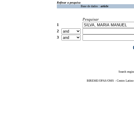
Refinar a pesquisa
Base de dados :
article
Pesquisar
1
2
3
Search engin
BIREME/OPAS/OMS - Centro Latino-Am