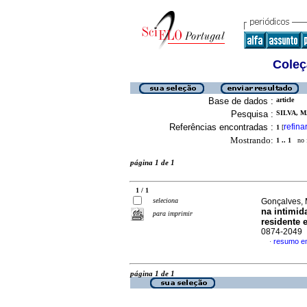
Coleç
Base de dados :
article
Pesquisa :
SILVA, M
Referências encontradas :
refina
1
[
Mostrando:
1 .. 1
no f
página 1 de 1
1 / 1
seleciona
Gonçalves, 
na intimid
para imprimir
residente 
0874-2049
resumo e
·
página 1 de 1