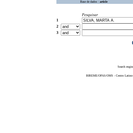
Base de dados :
article
Pesquisar
1
2
3
Search engin
BIREME/OPAS/OMS - Centro Latino-Am