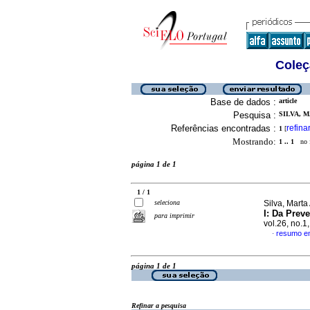
Coleç
Base de dados :
article
Pesquisa :
SILVA, M
Referências encontradas :
refina
1
[
Mostrando:
1 .. 1
no f
página 1 de 1
1 / 1
seleciona
Silva, Marta 
I
:
Da Preve
para imprimir
vol.26, no.
resumo e
·
página 1 de 1
Refinar a pesquisa