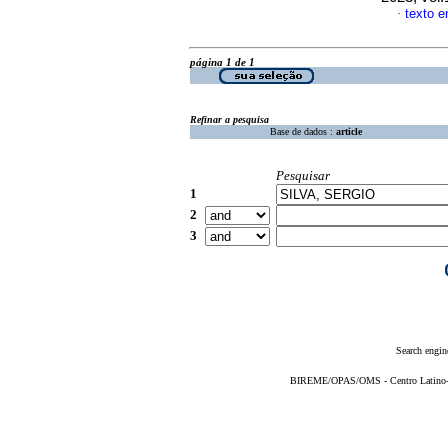
texto e
·
página 1 de 1
Refinar a pesquisa
Base de dados :
article
Pesquisar
1
2
3
Search engin
BIREME/OPAS/OMS - Centro Latino-Am