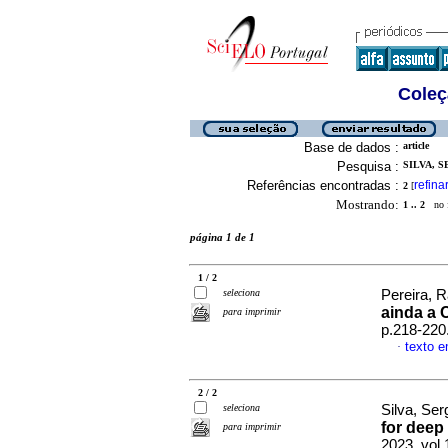
Coleç
Base de dados :
article
Pesquisa :
SILVA, S
Referências encontradas :
refina
2
[
Mostrando:
1 .. 2
no f
página 1 de 1
1 / 2
seleciona
Pereira, R
ainda a 
para imprimir
p.218-220
texto 
·
2 / 2
seleciona
Silva, Se
for deep
para imprimir
2023, vol