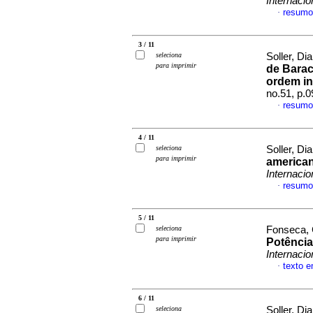
Internacio
resumo
·
3 / 11
seleciona
Soller, Di
para imprimir
de Barac
ordem in
no.51, p.
resumo
·
4 / 11
seleciona
Soller, Di
para imprimir
america
Internacio
resumo
·
5 / 11
seleciona
Fonseca, 
para imprimir
Potência
Internacio
texto 
·
6 / 11
seleciona
Soller, Di