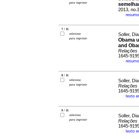
para imprimir
semelha
2013, no.
resumo
·
7 / 11
seleciona
Soller, Di
para imprimir
Obama u
and Obam
Relações 
1645-919
resumo
·
8 / 11
seleciona
Soller, Di
para imprimir
Relações 
1645-919
texto 
·
9 / 11
seleciona
Soller, Di
para imprimir
Relações 
1645-919
texto 
·