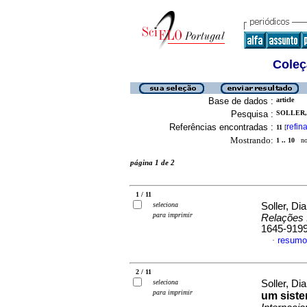
Coleç
Base de dados :
article
Pesquisa :
SOLLER, 
Referências encontradas :
refina
11
[
Mostrando:
1 .. 10
no 
página 1 de 2
1 / 11
seleciona
Soller, Di
para imprimir
Relações 
1645-919
resumo
·
2 / 11
seleciona
Soller, Di
para imprimir
um siste