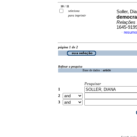
10 / 11
seleciona
Soller, Di
para imprimir
democra
Relações 
1645-919
resumo
·
página 1 de 2
Refinar a pesquisa
Base de dados :
article
Pesquisar
1
2
3