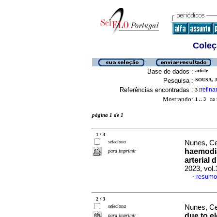
Coleç
Base de dados :
article
Pesquisa :
SOUSA, J
Referências encontradas :
refina
3
[
Mostrando:
1 .. 3
no f
página 1 de 1
1 / 3
seleciona
Nunes, Ce
haemodia
para imprimir
arterial 
2023, vol
resumo
·
2 / 3
seleciona
Nunes, Ce
due to e
para imprimir