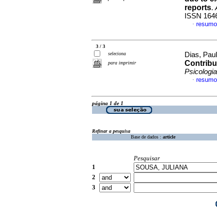
reports
.
ISSN 164
resumo
·
3 / 3
seleciona
Dias, Paul
Contribu
para imprimir
Psicologia
resumo
·
página 1 de 1
Refinar a pesquisa
Base de dados :
article
Pesquisar
1
2
3