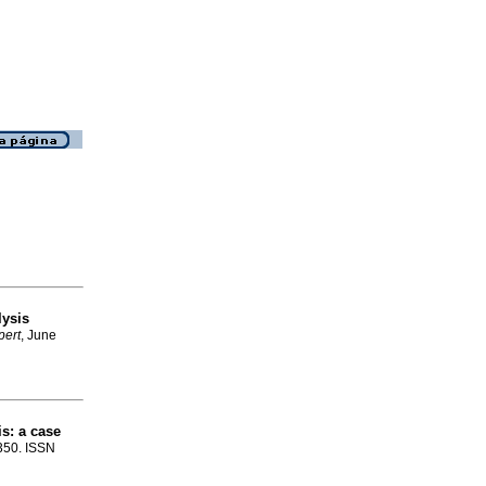
lysis
pert
, June
is
:
a case
-350. ISSN