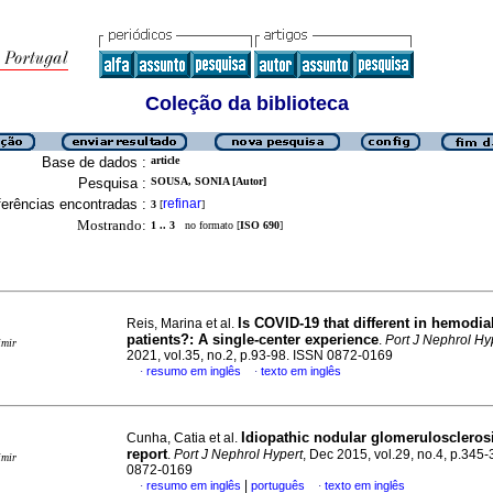
Coleção da biblioteca
Base de dados :
article
Pesquisa :
SOUSA, SONIA [Autor]
erências encontradas :
refinar
3
[
]
Mostrando:
1 .. 3
no formato [
ISO 690
]
Is COVID-19 that different in hemodia
Reis, Marina et al.
patients?: A single-center experience
.
Port J Nephrol Hy
imir
2021, vol.35, no.2, p.93-98. ISSN 0872-0169
resumo em inglês
texto em inglês
·
·
Idiopathic nodular glomeruloscleros
Cunha, Catia et al.
report
.
Port J Nephrol Hypert
, Dec 2015, vol.29, no.4, p.345
imir
0872-0169
|
resumo em inglês
português
texto em inglês
·
·