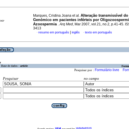
Alteração transmissível d
Marques, Cristina Joana et al.
Genómico em pacientes inférteis por Oligozoospermi
imir
Azoospermia
.
Arq Med
, Mar 2007, vol.21, no.2, p.41-45. 
3413
|
resumo em português
inglês
texto em português
·
·
a
Base de dados :
article
Formu
Formulário livre
For
Pesquisar por :
Pesquisar
no campo
iAH
WWWISIS
Search engine:
powered by