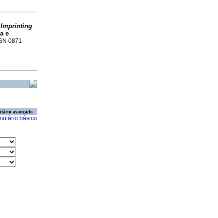
o
Imprinting
a e
ISSN 0871-
lário avançado
mulário básico