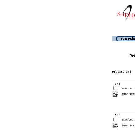
Ref
página 1 de 1
1 / 3
seleciona
para impr
2 / 3
seleciona
para impr