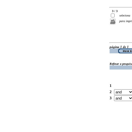
3 / 3
seleciona
para impr
página 1 de 1
Refinar a pesquis
1
2
3