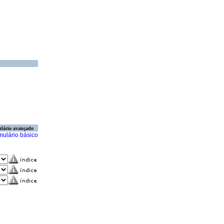
lário avançado
mulário básico