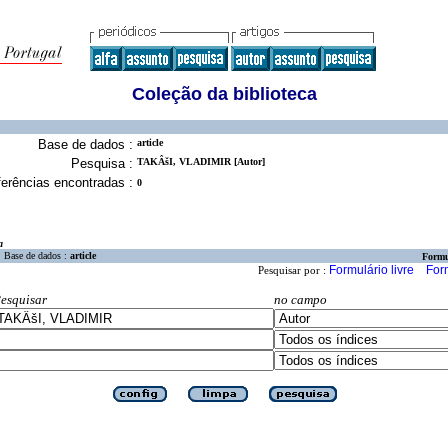
Coleção da biblioteca
Base de dados :
article
Pesquisa :
TAKÂšI, VLADIMIR [Autor]
erências encontradas :
0
a
Base de dados :
article
Formu
Formulário livre
For
Pesquisar por :
esquisar
no campo