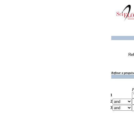
Ref
Refinar a pesquis
P
1
2
3