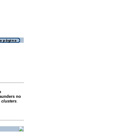
m
aunders no
e
clusters
.