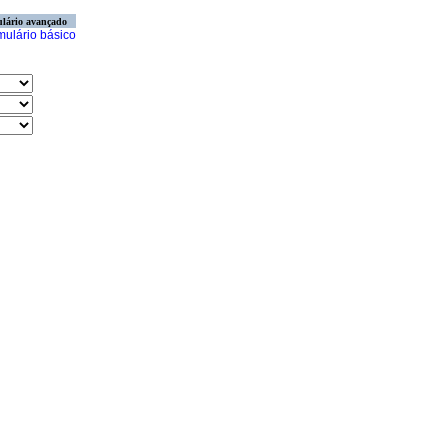
lário avançado
mulário básico