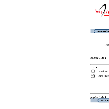
Ref
página 1 de 1
1 / 1
seleciona
para impr
página 1 de 1