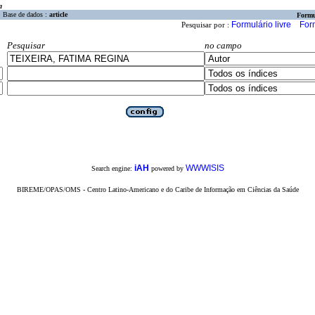
a
Base de dados :
article
Formu
Formulário livre
For
Pesquisar por :
Pesquisar
no campo
iAH
WWWISIS
Search engine:
powered by
BIREME/OPAS/OMS - Centro Latino-Americano e do Caribe de Informação em Ciências da Saúde