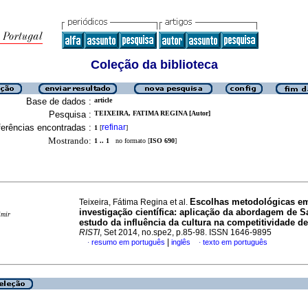
Coleção da biblioteca
Base de dados :
article
Pesquisa :
TEIXEIRA, FATIMA REGINA [Autor]
erências encontradas :
refinar
1
[
]
Mostrando:
1 .. 1
no formato [
ISO 690
]
Escolhas metodológicas e
Teixeira, Fátima Regina et al.
investigação científica
:
aplicação da abordagem de S
imir
estudo da influência da cultura na competitividade d
RISTI
, Set 2014, no.spe2, p.85-98. ISSN 1646-9895
|
resumo em português
inglês
texto em português
·
·