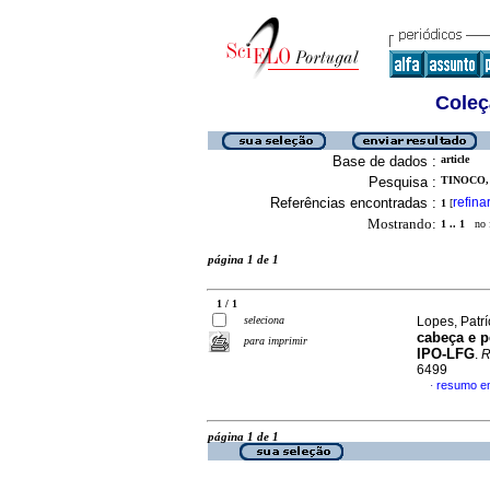
Coleç
Base de dados :
article
Pesquisa :
TINOCO, 
Referências encontradas :
refina
1
[
Mostrando:
1 .. 1
no f
página 1 de 1
1 / 1
seleciona
Lopes, Patrí
cabeça e p
para imprimir
IPO-LFG
.
R
6499
resumo e
·
página 1 de 1