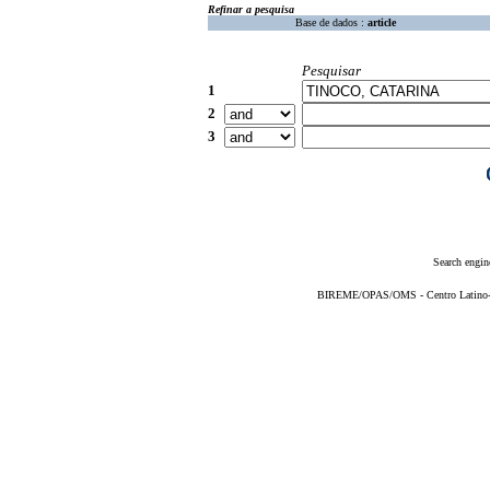
Refinar a pesquisa
Base de dados :
article
Pesquisar
1
2
3
Search engin
BIREME/OPAS/OMS - Centro Latino-Am