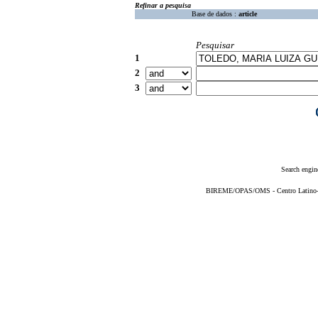
Refinar a pesquisa
Base de dados :
article
Pesquisar
1
2
3
Search engin
BIREME/OPAS/OMS - Centro Latino-Am