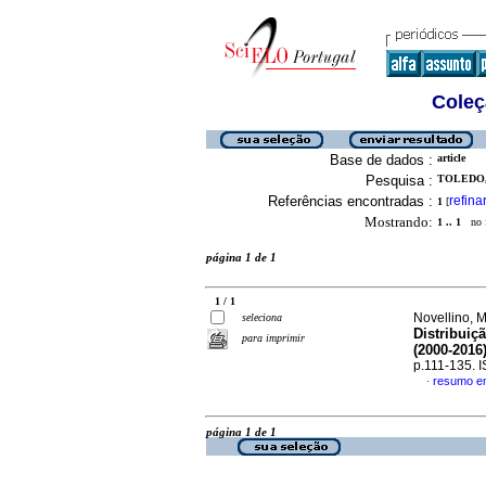
Coleç
Base de dados :
article
Pesquisa :
TOLEDO,
Referências encontradas :
refina
1
[
Mostrando:
1 .. 1
no f
página 1 de 1
1 / 1
Novellino, M
seleciona
Distribuiç
para imprimir
(2000-2016
p.111-135. 
resumo e
·
página 1 de 1