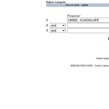
Refinar a pesquisa
Base de dados :
article
Pesquisar
1
2
3
Search engin
BIREME/OPAS/OMS - Centro Latino-Am