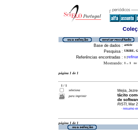
Coleç
Base de dados :
article
Pesquisa :
URIBE, G
Referências encontradas :
refina
1
[
Mostrando:
1 .. 1
no f
página 1 de 1
1 / 1
seleciona
Mejia, Jezr
tácito com
para imprimir
de softwar
RISTI
, Mar 
resumo e
·
página 1 de 1