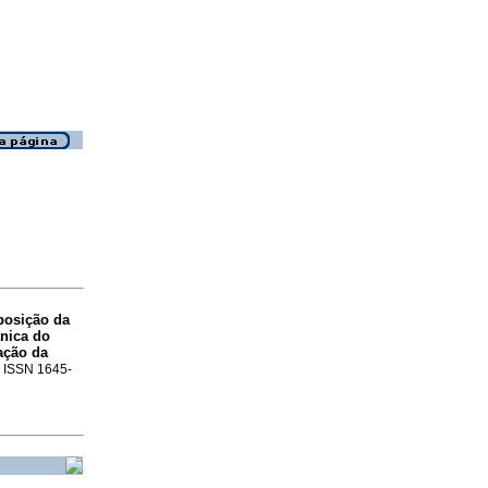
posição da
nica do
ação da
0. ISSN 1645-