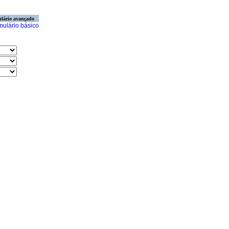
lário avançado
mulário básico