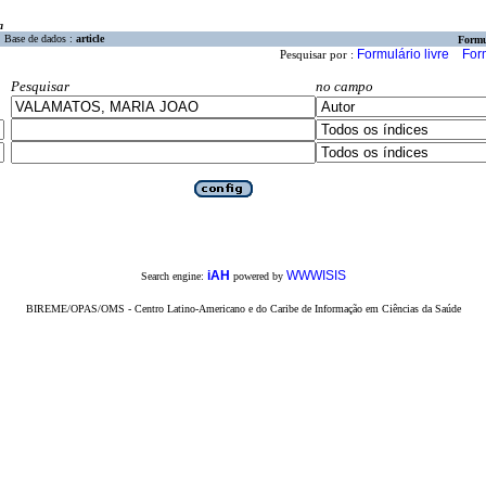
a
Base de dados :
article
Formu
Formulário livre
For
Pesquisar por :
Pesquisar
no campo
iAH
WWWISIS
Search engine:
powered by
BIREME/OPAS/OMS - Centro Latino-Americano e do Caribe de Informação em Ciências da Saúde