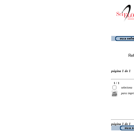
Ref
página 1 de 1
1 / 1
seleciona
para impr
página 1 de 1