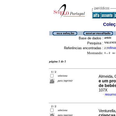
Coleç
Base de dados :
article
Pesquisa :
VALENTIN
Referências encontradas :
refina
2
[
Mostrando:
1 .. 2
no f
página 1 de 1
1 / 2
seleciona
Almeida, C
e um pro
para imprimir
de bebé
107X
resumo
·
2 / 2
seleciona
Venturella,
crianças
para imprimir