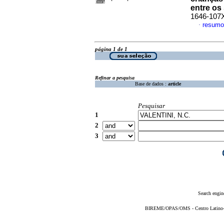
entre os
1646-107
resumo
·
página 1 de 1
Refinar a pesquisa
Base de dados :
article
Pesquisar
1
2
3
Search engin
BIREME/OPAS/OMS - Centro Latino-Am