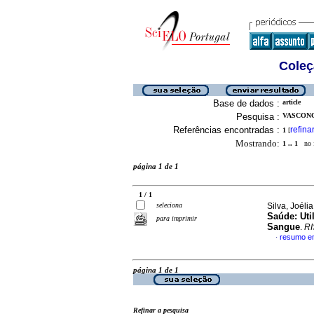
Coleç
Base de dados :
article
Pesquisa :
VASCONC
Referências encontradas :
refina
1
[
Mostrando:
1 .. 1
no f
página 1 de 1
1 / 1
seleciona
Silva, Joéli
Saúde
:
Uti
para imprimir
Sangue
.
RI
resumo e
·
página 1 de 1
Refinar a pesquisa