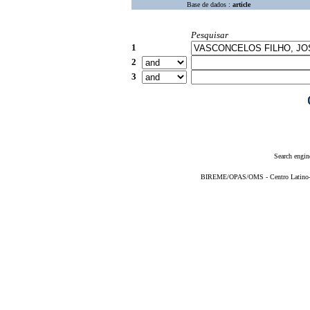
Base de dados :
article
Pesquisar
1
2
3
Search engin
BIREME/OPAS/OMS - Centro Latino-Am