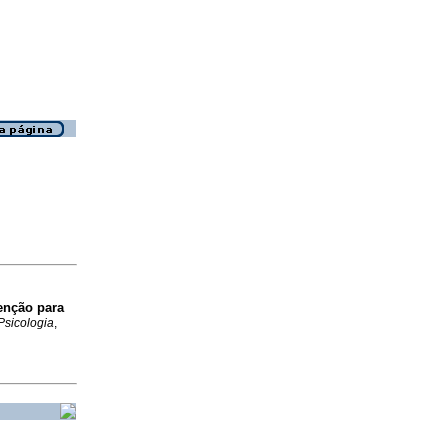
enção para
Psicologia
,