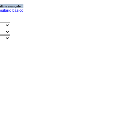
lário avançado
mulário básico