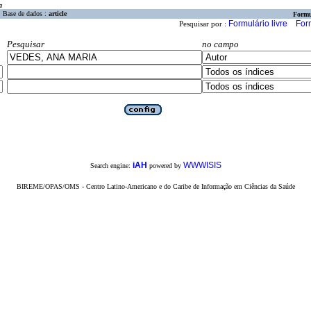
a
Base de dados :
article
Formu
Formulário livre
For
Pesquisar por :
Pesquisar
no campo
iAH
WWWISIS
Search engine:
powered by
BIREME/OPAS/OMS - Centro Latino-Americano e do Caribe de Informação em Ciências da Saúde