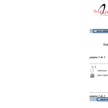
Ref
página 1 de 1
1 / 1
seleciona
para impr
página 1 de 1