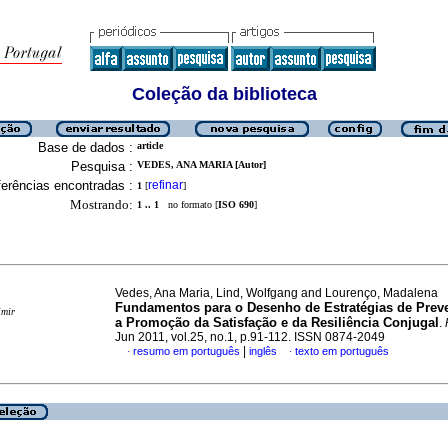
Coleção da biblioteca
Base de dados :
article
Pesquisa :
VEDES, ANA MARIA [Autor]
erências encontradas :
refinar
1
[
]
Mostrando:
1 .. 1
no formato [
ISO 690
]
Vedes, Ana Maria, Lind, Wolfgang and Lourenço, Madalena
Fundamentos para o Desenho de Estratégias de Prev
imir
a Promoção da Satisfação e da Resiliência Conjugal
.
Jun 2011, vol.25, no.1, p.91-112. ISSN 0874-2049
|
resumo em português
inglês
texto em português
·
·