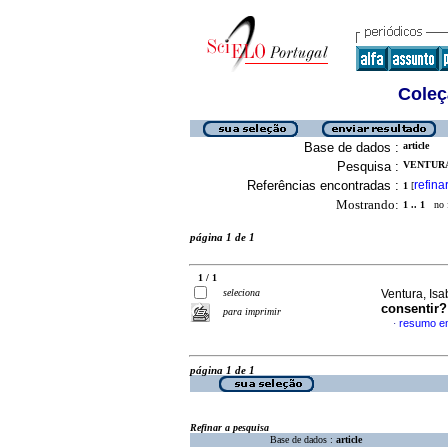
Coleç
Base de dados :
article
Pesquisa :
VENTURA,
Referências encontradas :
refina
1
[
Mostrando:
1 .. 1
no f
página 1 de 1
1 / 1
seleciona
Ventura, Isa
consentir?
para imprimir
resumo e
·
página 1 de 1
Refinar a pesquisa
Base de dados :
article