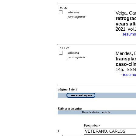
9 / 27
seleciona
Veiga, Car
para imprimir
retrograd
years af
2021, vol
resumo
·
10 / 27
seleciona
Mendes, D
para imprimir
transpla
caso-clí
145. ISS
resumo
·
página 1 de 3
Refinar a pesquisa
Base de dados :
article
Pesquisar
1