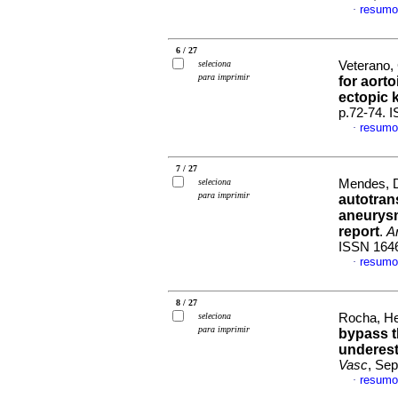
resumo
·
6 / 27
seleciona
Veterano, 
para imprimir
for aort
ectopic 
p.72-74. 
resumo
·
7 / 27
seleciona
Mendes, D
para imprimir
autotrans
aneurysm
report
.
A
ISSN 164
resumo
·
8 / 27
seleciona
Rocha, He
para imprimir
bypass t
underest
Vasc
, Sep
resumo
·