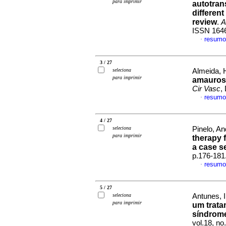
para imprimir
autotran
differen
review
.
A
ISSN 164
resumo
·
3 / 27
seleciona
Almeida, 
para imprimir
amaurosi
Cir Vasc
,
resumo
·
4 / 27
seleciona
Pinelo, An
para imprimir
therapy 
a case s
p.176-181
resumo
·
5 / 27
seleciona
Antunes, I
para imprimir
um trata
síndrom
vol.18, n