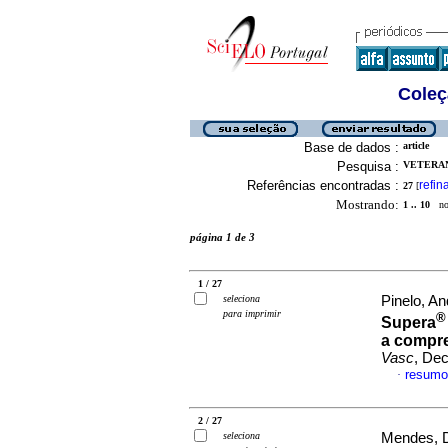
Coleç
Base de dados :
article
Pesquisa :
VETERAN
Referências encontradas :
refin
27
[
Mostrando:
1 .. 10
no 
página 1 de 3
1 / 27
seleciona
Pinelo, An
para imprimir
®
Supera
a compre
Vasc
, Dec
resumo
·
2 / 27
seleciona
Mendes, Da