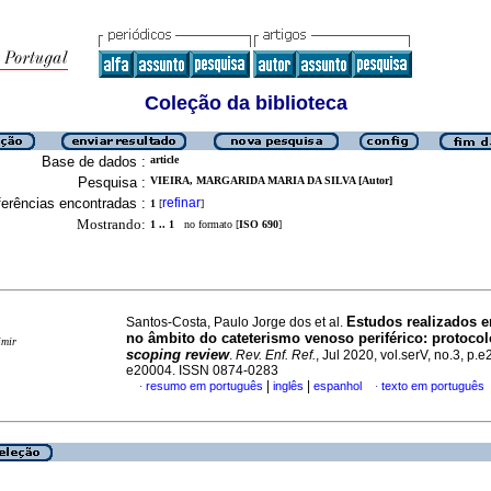
Coleção da biblioteca
Base de dados :
article
Pesquisa :
VIEIRA, MARGARIDA MARIA DA SILVA [Autor]
erências encontradas :
refinar
1
[
]
Mostrando:
1 .. 1
no formato [
ISO 690
]
Estudos realizados 
Santos-Costa, Paulo Jorge dos et al.
no âmbito do cateterismo venoso periférico
:
protocol
imir
scoping review
.
Rev. Enf. Ref.
, Jul 2020, vol.serV, no.3, p.
e20004. ISSN 0874-0283
|
|
resumo em português
inglês
espanhol
texto em português
·
·