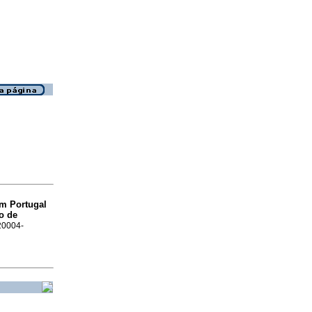
em Portugal
o de
e20004-