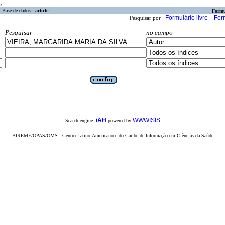
a
Base de dados :
article
Formu
Formulário livre
For
Pesquisar por :
Pesquisar
no campo
iAH
WWWISIS
Search engine:
powered by
BIREME/OPAS/OMS - Centro Latino-Americano e do Caribe de Informação em Ciências da Saúde