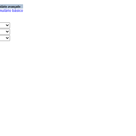
lário avançado
mulário básico