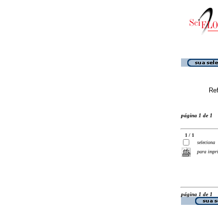
Ref
página 1 de 1
1 / 1
seleciona
para impr
página 1 de 1