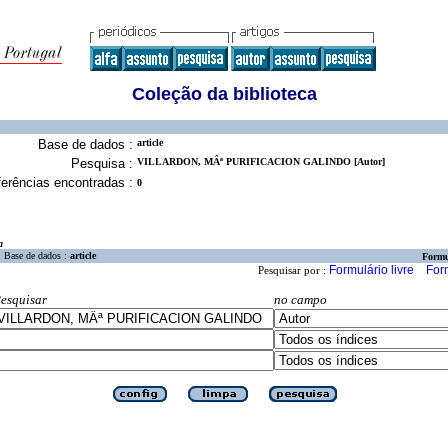
Coleção da biblioteca
Base de dados :
article
Pesquisa :
VILLARDON, MÂª PURIFICACION GALINDO [Autor]
erências encontradas :
0
a
Base de dados :
article
Formu
Formulário livre
For
Pesquisar por :
esquisar
no campo