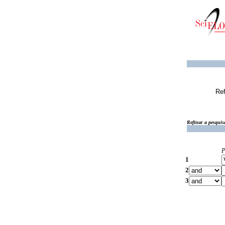
Ref
Refinar a pesquis
P
1
2
3