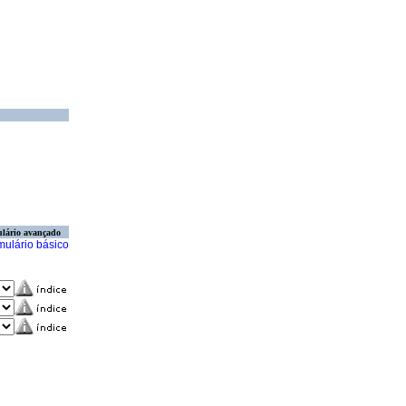
lário avançado
mulário básico