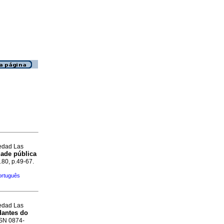
ledad Las
dade pública
.80, p.49-67.
ortuguês
ledad Las
dantes do
SSN 0874-