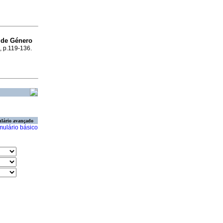
 de Género
, p.119-136.
lário avançado
mulário básico