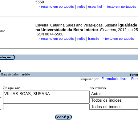
5560
|
|
resumo em português
inglês
espanhol
texto em português
·
·
Igualdade
Oliveira, Catarina Sales and Villas-Boas, Susana
na Universidade da Beira Interior
.
Ex aequo
, 2012, no.25
imir
ISSN 0874-5560
|
|
resumo em português
inglês
francês
texto em português
·
·
a
Base de dados :
article
Formu
Formulário livre
For
Pesquisar por :
Pesquisar
no campo