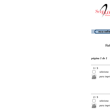
Ref
página 1 de 1
1 / 3
seleciona
para impr
2 / 3
seleciona
para impr