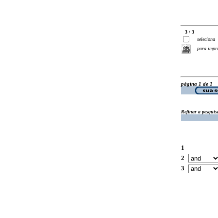
3 / 3
seleciona
para impr
página 1 de 1
Refinar a pesquis
1
2
3