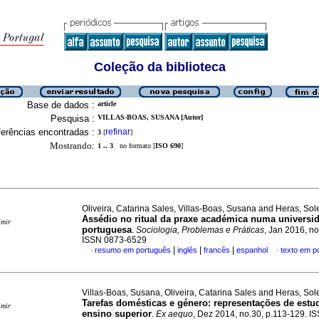
Coleção da biblioteca
Base de dados :
article
Pesquisa :
VILLAS-BOAS, SUSANA [Autor]
erências encontradas :
refinar
3
[
]
Mostrando:
1 .. 3
no formato [
ISO 690
]
Oliveira, Catarina Sales, Villas-Boas, Susana and Heras, So
Assédio no ritual da praxe académica numa universi
imir
portuguesa
.
Sociologia, Problemas e Práticas
, Jan 2016, no
ISSN 0873-6529
|
|
|
resumo em português
inglês
francês
espanhol
texto em p
·
·
Villas-Boas, Susana, Oliveira, Catarina Sales and Heras, So
Tarefas domésticas e género
:
representações de estu
imir
ensino superior
.
Ex aequo
, Dez 2014, no.30, p.113-129. I