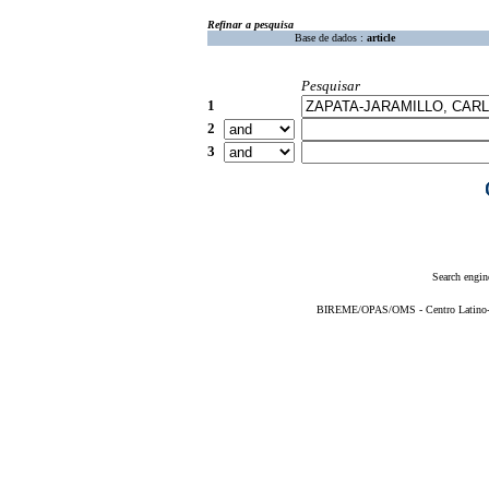
Refinar a pesquisa
Base de dados :
article
Pesquisar
1
2
3
Search engin
BIREME/OPAS/OMS - Centro Latino-Am