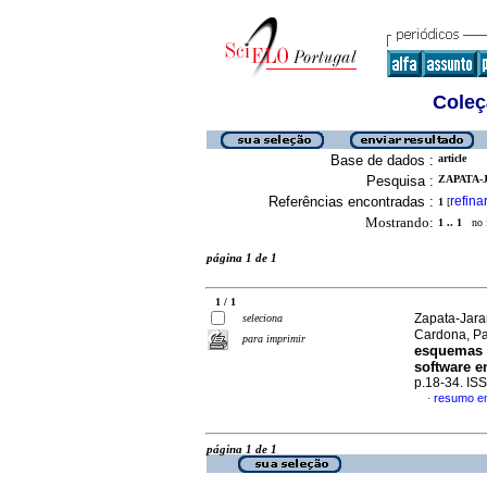
Coleç
Base de dados :
article
Pesquisa :
ZAPATA-
Referências encontradas :
refina
1
[
Mostrando:
1 .. 1
no f
página 1 de 1
1 / 1
Zapata-Jara
seleciona
Cardona, P
para imprimir
esquemas 
software en
p.18-34. IS
resumo e
·
página 1 de 1