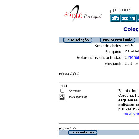
Coleç
Base de dados :
article
Pesquisa :
ZAPATA-
Referências encontradas :
refina
1
[
Mostrando:
1 .. 1
no f
página 1 de 1
1 / 1
Zapata-Jara
seleciona
Cardona, P
para imprimir
esquemas 
software en
p.18-34. IS
resumo e
·
página 1 de 1