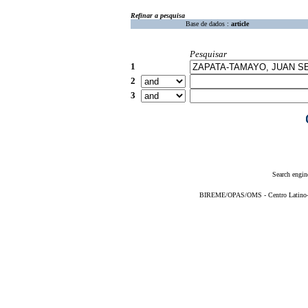
Refinar a pesquisa
Base de dados :
article
Pesquisar
1
2
3
Search engin
BIREME/OPAS/OMS - Centro Latino-Am