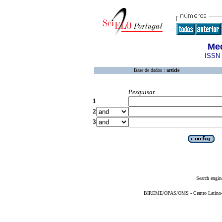
Med
ISSN 
Base de dados :
article
Pesquisar
1
2
3
Search engin
BIREME/OPAS/OMS - Centro Latino-Am