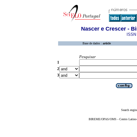
Nascer e Crescer - B
ISSN 
Base de dados :
article
Pesquisar
1
2
3
Search engin
BIREME/OPAS/OMS - Centro Latino-Am