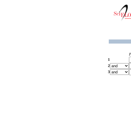
P
1
2
3